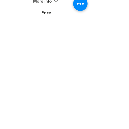
More info
Price
€12.00
Condividi questo evento
CONTATTI
Tersicoreat.off Officina delle arti sceniche e performative
Via Nazario Sauro,6 09123 Cagliari
C.F.
92026020922
tel. mob. +39 328/9208242
mail/ufficio amministrativo:
tersicoreat.off@gmail.com
mail/ufficio didattica/corsi e
laboratori:
tersicoreat.offscuola@gmail.com
pec:
tersicoreat.off@mypec.eu