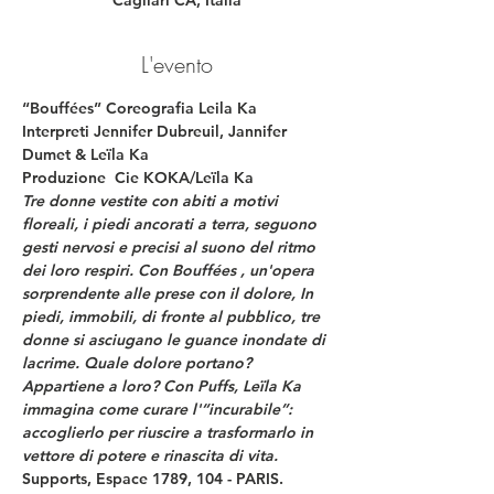
Cagliari CA, Italia
L'evento
“Bouffées” Coreografia Leila Ka 
Interpreti Jennifer Dubreuil, Jannifer 
Dumet & Leïla Ka 
Produzione  Cie KOKA/Leïla Ka
Tre donne vestite con abiti a motivi 
floreali, i piedi ancorati a terra, seguono 
gesti nervosi e precisi al suono del ritmo 
dei loro respiri. Con Bouffées , un'opera 
sorprendente alle prese con il dolore, In 
piedi, immobili, di fronte al pubblico, tre 
donne si asciugano le guance inondate di 
lacrime. Quale dolore portano? 
Appartiene a loro? Con Puffs, Leïla Ka 
immagina come curare l'“incurabile”: 
accoglierlo per riuscire a trasformarlo in 
vettore di potere e rinascita di vita.
Supports, Espace 1789, 104 - PARIS. 