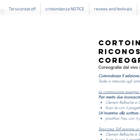
Tersicoreat.off
crotoindanza NOTICE
revews and festivals
Cortoin
Riconos
coreog
Coreografie dal vivo
Cortoindanza X edizione.
Trailer e interviste agli arti
La commissione assegna:
Pari merito due riconosci
Clement Belhache e Ca
Xuan Le con il proget
Un'incentivo
alla scrittura
Jonathan Frau con il 
Tersicorea Toff esprime u
Clement Belhache e Ca
Xuan Le con il proget