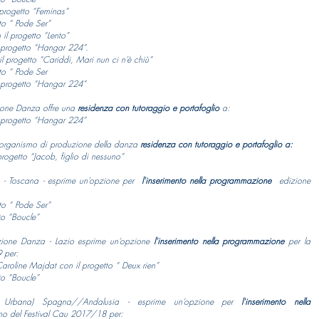
 progetto “Feminas”
to “ Pode Ser”
 il progetto “Lento”
 progetto “Hangar 224”.
 il progetto “Cariddi, Mari nun ci n’è chiù”
to “ Pode Ser
l progetto “Hangar 224”
one Danza offre una
residenza con tutoraggio e portafoglio
a:
 progetto “Hangar 224”
 organismo di produzione della danza
residenza con tutoraggio e portafoglio a:
progetto “Jacob, figlio di nessuno”
a - Toscana - esprime un’opzione per
l'inserimento
nella programmazione
edizione
to “ Pode Ser”
to “Boucle”
ione Danza - Lazio esprime un‘opzione
l'inserimento
nella programmazione
per la
 per:
roline Majdat con il progetto “ Deux rien”
to “Boucle”
 Urbana) Spagna//Andalusia - esprime un‘opzione per
l'inserimento nella
rno del Festival Cau 2017/18 per: