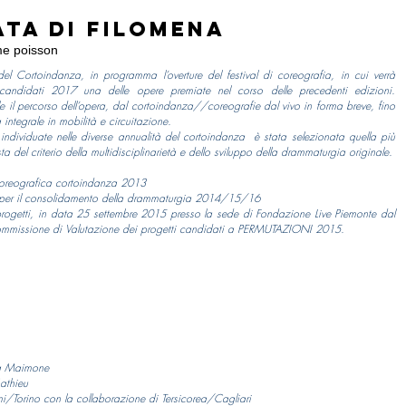
ata di Filomena
me poisson
el Cortoindanza, in programma l’overture del festival di coreografia, in cui verrà
candidati 2017 una delle opere premiate nel corso delle precedenti edizioni.
le il percorso dell’opera, dal cortoindanza//coreografie dal vivo in forma breve, fino
 integrale in mobilità e circuitazione.
 individuate nelle diverse annualità del cortoindanza è stata selezionata quella più
ta del criterio della multidisciplinarietà e dello sviluppo della drammaturgia originale.
 coreografica cortoindanza 2013
 per il consolidamento della drammaturgia 2014/15/16
rogetti, in data 25 settembre 2015 presso la sede di Fondazione Live Piemonte dal
 Commissione di Valutazione dei progetti candidati a PERMUTAZIONI 2015.
ia Maimone
athieu
Torino con la collaborazione di Tersicorea/Cagliari