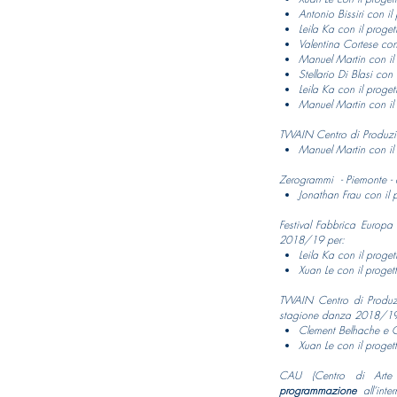
Antonio Bissiri con il
Leila Ka con il proget
Valentina Cortese con
Manuel Martin con il
Stellario Di Blasi con
Leila Ka con il proget
Manuel Martin con i
TWAIN Centro di Produzi
Manuel Martin con il
​
Zerogrammi - Piemonte -
Jonathan Frau con il 
Festival Fabbrica Europ
2018/19 per:
Leila Ka con il proget
Xuan Le con il proget
TWAIN Centro di Produz
stagione danza 2018/19
Clement Belhache e Ca
Xuan Le con il proget
CAU (Centro di Arte
programmazione
all’inte