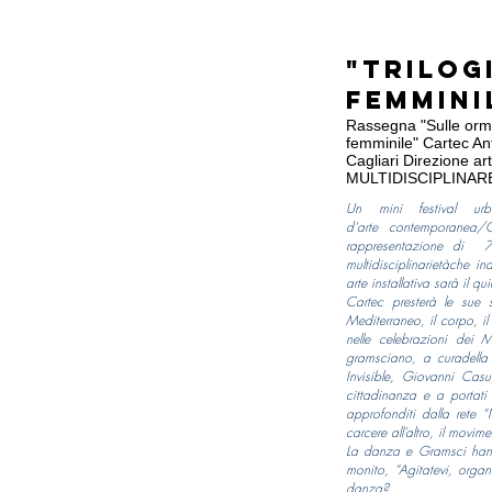
"Trilog
femmini
Rassegna "Sulle orme"
femminile" Cartec An
Cagliari Direzione 
MULTIDISCIPLINA
Un mini festival ur
d'arte contemporanea/G
rappresentazione di 7
multidisciplinarietàche i
arte installativa sarà il
Cartec presterà le sue 
Mediterraneo, il corpo, il 
nelle celebrazioni dei 
gramsciano, a curadella 
Invisible, Giovanni Casu
cittadinanza e a portati 
approfonditi dalla rete 
carcere all’altro, il movim
La danza e Gramsci hann
monito, “Agitatevi, organi
danza?