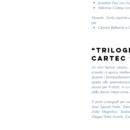
Jonathan Frau con il 
Valentina Cortese con
Muxarte Sicilia esprime 
per
Clement Belhache e Ca
“Trilog
CARTEC 
Un mini festival urbano
scavato in epoca medieval
durante i bombardamenti 
aperto alla sperimentazio
danza per 9 artisti, in cui
della danza intesa come ar
9 artisti coreografi per 
Sara Sguotti/Italia; Sara 
Linda Magnifico, Sasha 
Geiger/Italia Austria; Car