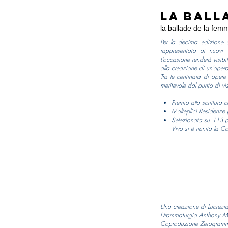
La ball
la ballade de la fem
Per la decima edizione d
rappresentata ai nuovi 
L’occasione renderà visibi
alla creazione di un’opera
Tra le centinaia di opere
meritevole dal punto di vis
Premio alla scrittura
Molteplici Residenze
Selezionata su 113 p
Vivo si è riunita la
Una creazione di Lucrez
Drammaturgia Anthony M
Coproduzione Zerogrammi/