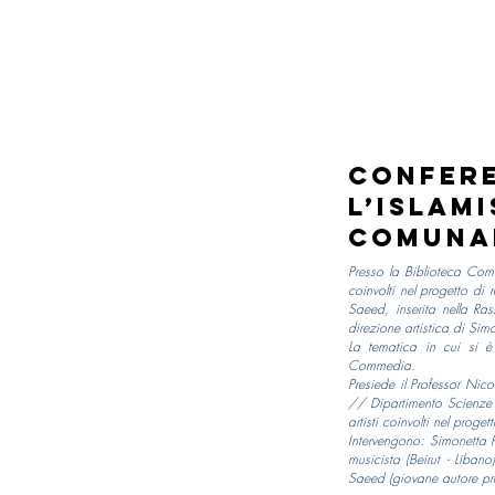
Confere
L’islam
Comunal
Presso la Biblioteca Com
coinvolti nel progetto di
Saeed, inserita nella Ras
direzione artistica di Si
La tematica in cui si è
Commedia.
Presiede il Professor Nico
// Dipartimento Scienze Soc
artisti coinvolti nel progett
Intervengono: Simonetta P
musicista (Beirut - Liban
Saeed (giovane autore pro