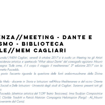
nza//Meeting - Dante e
ismo - Biblioteca
e//MEM Cagliari
unale//MEM Cagliari, venerdì 6 ottobre 2017 si è svolto un Meeting tra gli Artisti
 residenza artistica e spettacolo "What about Dante" del coreografo egiziano Mounir
segna "Sulle orme, il il corpo il viaggio il mediterraneo" 3° edizione 2017 con la
monetta Pusceddu.
 posto l’accento riguarda la questione delle fonti arabo-musulmane della Divina
la Melis - docente in Storia e Istituzioni nell’Africa Mediterranea e del vicino Oriente
iali e Delle Istituzioni - Università degli studi di Cagliari. Saranno presenti tutti gli
o.
usceddu (direttrice artistica del T.OFF Teatro Tersicorea); Irma Toudjian Compositrice
o); Clotilde Tiradritti e Patrick Matoian Compagnia Heliotropion (Parigi) - Ali_Mounir
veniente dal Cairo).