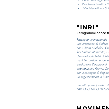
Residenza Artistica “A
17th International So
"INRI"
Zerogrammi dance t
Rassegna internazionale 
una creazione di Stefan
con Chiara Michelini, Ch
luci Stefano Mazzotta, C
drammaturgia Fabio Chiria
musiche, costumi e scen
produzione Zerogrammi
coproduzione Festival Orie
con il sostegno di Regio
un ringraziamento a Dimor
progetto partecipante a A
PALCOSCENICO DANZ
Movimen