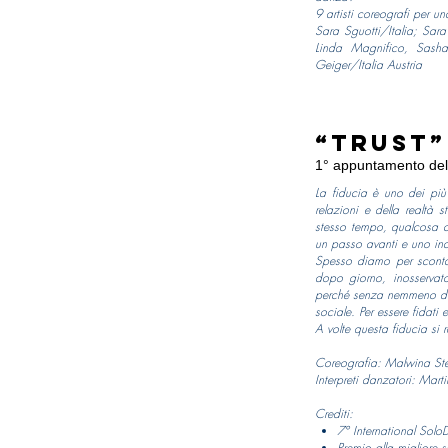
9 artisti coreografi per 
Sara Sguotti/Italia; Sara 
Linda Magnifico, Sasha
Geiger/Italia Austria
“Trust”
1° appuntamento del 
La fiducia è uno dei più
relazioni e della realtà 
stesso tempo, qualcosa c
un passo avanti e uno ind
Spesso diamo per scontat
dopo giorno, inosservato
perché senza nemmeno disc
sociale. Per essere fidati
A volte questa fiducia si 
Coreografia: Malwina St
Interpreti danzatori: Mart
Crediti:
7° International Sol
Premio alla migliore 