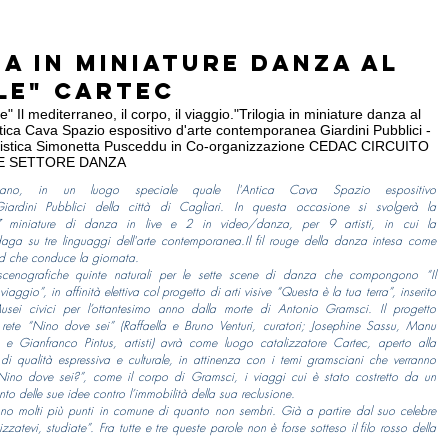
ia in miniature danza al
le" Cartec
 Il mediterraneo, il corpo, il viaggio."Trilogia in miniature danza al
tica Cava Spazio espositivo d'arte contemporanea Giardini Pubblici -
artistica Simonetta Pusceddu in Co-organizzazione CEDAC CIRCUITO
RE SETTORE DANZA
bano, in un luogo speciale quale l'Antica Cava Spazio espositivo
iardini Pubblici della città di Cagliari. In questa occasione si svolgerà la
 miniature di danza in live e 2 in video/danza, per 9 artisti, in cui la
ndaga su tre linguaggi dell'arte contemporanea.Il fil rouge della danza intesa come
 quid che conduce la giornata.
scenografiche quinte naturali per le sette scene di danza che compongono “Il
viaggio”, in affinità elettiva col progetto di arti visive “Questa è la tua terra”, inserito
Musei civici per l’ottantesimo anno dalla morte di Antonio Gramsci. Il progetto
rete “Nino dove sei” (Raffaella e Bruno Venturi, curatori; Josephine Sassu, Manu
 e Gianfranco Pintus, artisti) avrà come luogo catalizzatore Cartec, aperto alla
di qualità espressiva e culturale, in attinenza con i temi gramsciani che verranno
“Nino dove sei?”, come il corpo di Gramsci, i viaggi cui è stato costretto da un
ento delle sue idee contro l’immobilità della sua reclusione.
o molti più punti in comune di quanto non sembri. Già a partire dal suo celebre
zzatevi, studiate”. Fra tutte e tre queste parole non è forse sotteso il filo rosso della