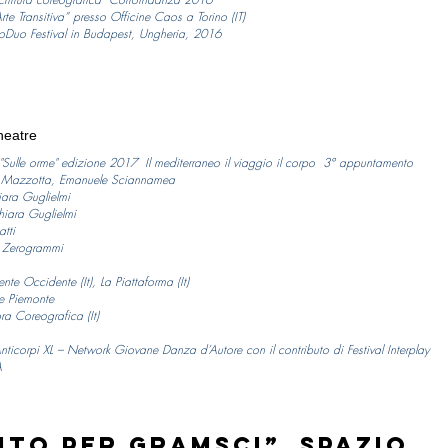
rte Transitiva” presso Officine Caos a Torino (IT)
loDuo Festival in Budapest, Ungheria, 2016
heatre
"Sulle orme" edizione 2017 Il mediterraneo il viaggio il corpo 3° appuntamento
o Mazzotta, Emanuele Sciannamea
iara Guglielmi
hiara Guglielmi
tti
e Zerogrammi
nte Occidente (It), La Piattaforma (It)
ne Piemonte
a Coreografica (It)
nticorpi XL – Network Giovane Danza d’Autore con il contributo di Festival Interplay
A
to per Gramsci”, Spazio