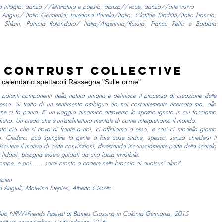
una trilogia: danza //letteratura e poesia; danza//voce; danza//arte visiva
Angius/ Italia Germania; Loredana Parrella/Italia; Clotilde Tiradritti/Italia Francia;
 Shlain, Patricia Rotondaro/ Italia/Argentina/Russia; Franco Reffo e Barbara
 ConTrust Collective
calendario spettacoli Rassegna "Sulle orme"
 potenti componenti della natura umana e definisce il processo di creazione delle
stessa. Si tratta di un sentimento ambiguo da noi costantemente ricercato ma, allo
he ci fa paura. E’ un viaggio dinamico attraverso lo spazio ignoto in cui facciamo
ietro. Un credo che è un’architettura mentale di come interpretiamo il mondo.
o ciò che si trova di fronte a noi, ci affidiamo a esso, e così ci modella giorno
. Crederci può spingere la gente a fare cose strane, spesso, senza chiedersi il
utere il motivo di certe convinzioni, diventando inconsciamente parte della scatola
 e fidarsi, bisogna essere guidati da una forza invisibile.
rompe, e poi...... sarai pronto a cadere nelle braccia di qualcun’ altro?
epien
in Angiuli, Malwina Stepien, Alberto Cissello
oDuo NRW+Friends Festival at Barnes Crossing in Colonia Germania, 2015
scrittura coreografica Cortoindanza 2016