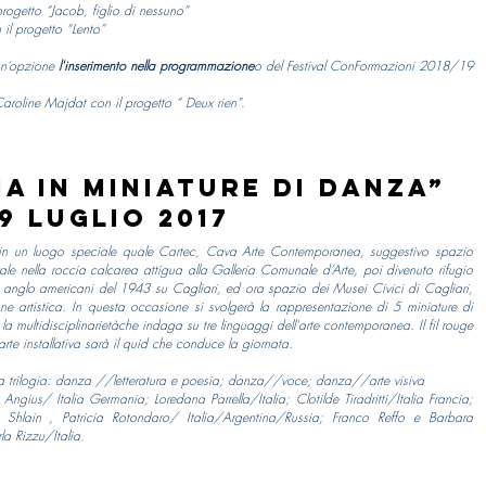
progetto “Jacob, figlio di nessuno”
 il progetto “Lento”
un‘opzione
l'inserimento
nella programmazione
o del Festival ConFormazioni 2018/19
roline Majdat con il progetto “ Deux rien”.
ia in miniature di danza”
9 luglio 2017
, in un luogo speciale quale Cartec, Cava Arte Contemporanea, suggestivo spazio
e nella roccia calcarea attigua alla Galleria Comunale d’Arte, poi divenuto rifugio
anglo americani del 1943 su Cagliari, ed ora spazio dei Musei Civici di Cagliari,
ne artistica. In questa occasione si svolgerà la rappresentazione di 5 miniature di
 la multidisciplinarietàche indaga su tre linguaggi dell'arte contemporanea. Il fil rouge
te installativa sarà il quid che conduce la giornata.
una trilogia: danza //letteratura e poesia; danza//voce; danza//arte visiva
Angius/ Italia Germania; Loredana Parrella/Italia; Clotilde Tiradritti/Italia Francia;
Shlain , Patricia Rotondaro/ Italia/Argentina/Russia; Franco Reffo e Barbara
la Rizzu/Italia.