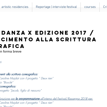
artistic residencies
Reportage | interviste festival
courses
Cr
danza X edizione 2017 /
cimento alla scrittura
rafica
 in forma breve
sti
menti
alla scrittura coreografica:
roline Majdat con il progetto “ Deux rien”
to “Boucle”
 coreografica:
progetto “Jacob, figlio di nessuno”
n‘opzione per
la programmazione
all’interno del Festival/Rassegna 2018 per:
roline Majdat con il progetto “ Deux rien”
to “Boucle”