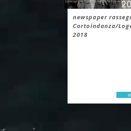
newspaper rasseg
Cortoindanza/Log
2018
s