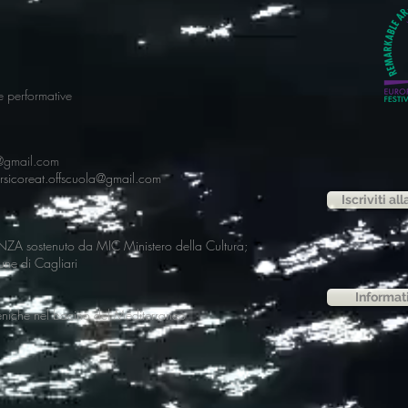
 e performative
f@gmail.com
ersicoreat.offscuola@gmail.com
Iscriviti al
 sostenuto da MIC Ministero della Cultura;
ne di Cagliari
Informat
sceniche nel bacino del Mediterraneo