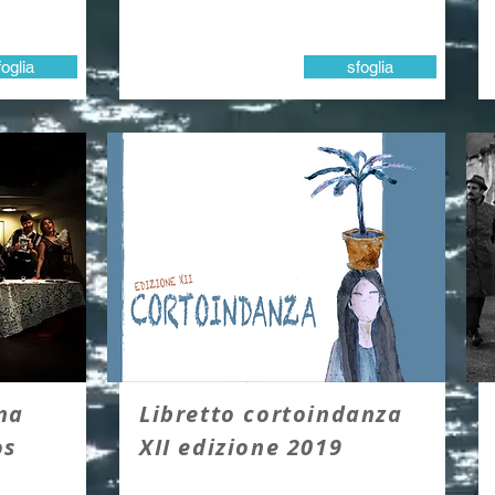
foglia
sfoglia
na
Libretto cortoindanza
os
XII edizione 2019