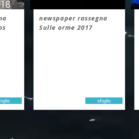
na
newspaper rassegna
os
Sulle orme 2017
foglia
sfoglia