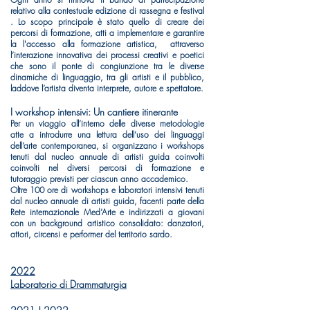
relativo alla contestuale edizione di rassegna e festival
. Lo scopo principale è stato quello di creare dei
percorsi di formazione, atti a implementare e garantire
la l'accesso alla formazione artistica, attraverso
l’interazione innovativa dei processi creativi e poetici
che sono il ponte di congiunzione tra le diverse
dinamiche di linguaggio, tra gli artisti e il pubblico,
laddove l’artista diventa interprete, autore e spettatore.
I workshop intensivi: Un cantiere itinerante
Per un viaggio all’interno delle diverse metodologie
atte a introdurre una lettura dell’uso dei linguaggi
dell’arte contemporanea, si organizzano i workshops
tenuti dal nucleo annuale di artisti guida coinvolti
coinvolti nel diversi percorsi di formazione e
tutoraggio previsti per ciascun anno accademico.
Oltre 100 ore di workshops e laboratori intensivi tenuti
dal nucleo annuale di artisti guida, facenti parte della
Rete internazionale Med’Arte e indirizzati a giovani
con un background artistico consolidato: danzatori,
attori, circensi e performer del territorio sardo.
2022
Laboratorio di Drammaturgia