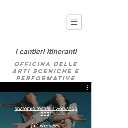
i cantieri itineranti
Officina delle
arti sceniche e
performative
anatomie teatrali | workshop
2021
Watch Now