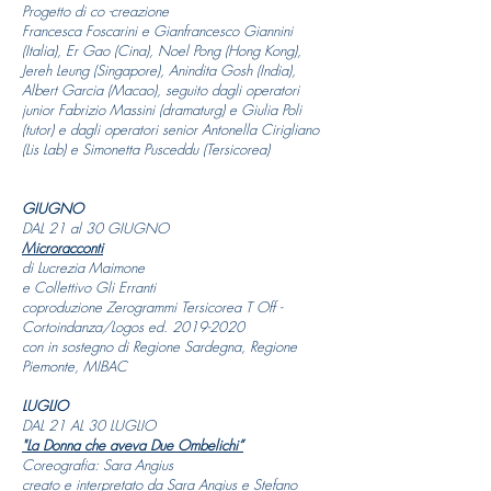
Progetto di co -creazione
Francesca Foscarini e Gianfrancesco Giannini
(Italia), Er Gao (Cina), Noel Pong (Hong Kong),
Jereh Leung (Singapore), Anindita Gosh (India),
Albert Garcia (Macao), seguito dagli operatori
junior Fabrizio Massini (dramaturg) e Giulia Poli
(tutor) e dagli operatori senior Antonella Cirigliano
(Lis Lab) e Simonetta Pusceddu (Tersicorea)
GIUGNO
DAL 21 al 30 GIUGNO
Microracconti
di Lucrezia Maimone
e Collettivo Gli Erranti
coproduzione Zerogrammi Tersicorea T Off -
Cortoindanza/Logos ed.
2019-2020
con in sostegno di Regione Sardegna, Regione
Piemonte, MIBAC
LUGLIO
DAL 21 AL 30 LUGLIO
"La Donna che aveva Due Ombelichi”
Coreografia: Sara Angius
creato e interpretato da Sara Angius e Stefano