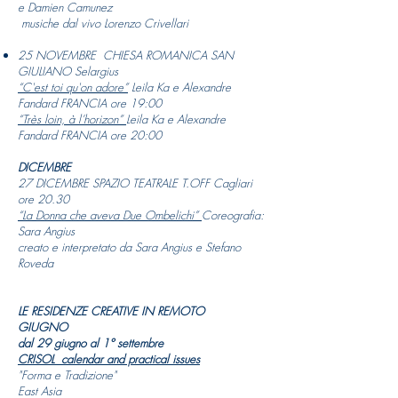
e Damien Camunez
musiche dal vivo Lorenzo Crivellari
25 NOVEMBRE CHIESA ROMANICA SAN
GIULIANO Selargius
“C'est toi qu'on adore”
Leila Ka e Alexandre
Fandard FRANCIA ore 19:00 ​
“Très loin, à l’horizon”
Leila Ka e Alexandre
Fandard FRANCIA ore 20:00
DICEMBRE
27 DICEMBRE SPAZIO TEATRALE T.OFF Cagliari
ore 20.30
“La Donna che aveva Due Ombelichi”
Coreografia:
Sara Angius
creato e interpretato da Sara Angius e Stefano
Roveda
LE RESIDENZE CREATIVE IN REMOTO
GIUGNO
dal 29 giugno al 1° settembre
CRISOL calendar and practical issues
"
Forma e Tradizione"
East Asia