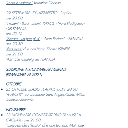
“Lento e violento”
Valentina Cortese
29 SETTEMBRE EX LAZZARETTO Cagliari
ore 20.00
“Frozen”
- Yaron Shamir ISRAELE - Nora Vladiguerov
- GERMANIA
ore 20.15
“Encore...un peu plus"
-
Alien Rodarel - FRANCIA
ore 20.30
"Red eyes"
di e con Yaron Shamir ISRAELE
ore 21.00
“Aïn”
Elie Chateignier FRANCIA
STAGIONE AUTUNNALE/INVERNALE
(RIMANDATA AL 2021)
OTTOBRE
25 OTTOBRE SPAZIO TEATRALE T.OFF 20.30
"MATCH?"
co creazione
Sara Angius/Italia, Milan
Tomasik/Slovenia
NOVEMBRE
23 NOVEMBRE CONSERVATORIO DI MUSICA -
CAGLIARI - ore 21.00
“Simposio del silenzio”
di e con Lucrezia Maimone