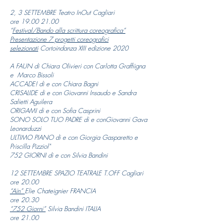
2, 3 SETTEMBRE Teatro InOut Cagliari
ore
19.00 21.00
“
Festival/Bando alla scrittura coreografica”
Presentazione 7 progetti coreografici
selezionati
Cortoindanza XIII edizione 2020​
A FAUN di Chiara Olivieri con Carlotta Graffiigna
e Marco Bissoli
ACCADE! di e con Chiara Bagni
CRISALIDE di e con Giovanni Insaudo e Sandra
Salietti Aguilera
ORIGAMI di e con Sofia Casprini
SONO SOLO TUO PADRE di e conGiovanni Gava
Leonarduzzi
ULTIMO PIANO di e con Giorgia Gasparetto e
Priscilla Pizziol"
752 GIORNI di e con Silvia Bandini
12 SETTEMBRE SPAZIO TEATRALE T.OFF Cagliari
ore 20.00
“Aïn”
Elie Chateignier FRANCIA
ore 20.30
“752 Giorni”
Silvia Bandini ITALIA
ore 21.00