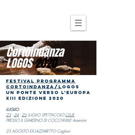
Cortoindanza
LOGOS
2020
Festival programma
Cortoindanza/l
ogos
Un ponte verso l’Europa
XIII edizione 2020
LUGLIO
23
-
24
-
25
LUGLIO SPETTACOLO
CLUE
PRESSO IL GIARDINO DI COCCHIVILLE Assemini
23 AGOSTO EX LAZZARETTO Cagliari