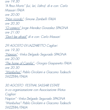
ore 19.30
“A Peso Morto” (Lui, Lei, L’altro)
di e con: Carlo
Massari ITALIA
ore 20.00
“Non ricordo”
-
Simone Zambelli ITALIA
ore 20.30
“O caneco”
Jorge Mendez Gonzalez SPAGNA
ore 21.00
“Don’t be afraid”
di e con: Carlo Massari​​​
29 AGOSTO EX LAZZARETTO Cagliari
ore 19.30
“Napion”
- Vinka Delgado Segurado SPAGNA
ore 20.00
"The home of Camila”
-
Giorgia Gasparetto ITALIA
ore 20.30
“Manbuhsa”
- P
ablo Girolami e Giacomo Todeschi
SVIZZERA/ITALIA​​
30 AGOSTO FESTIVAL SASSARI ESTATE
in co organizzazione con Associazione Motus
Cagliari
Napion”
- Vinka Delgado Segurado SPAGNA
“Manbuhsa”- P
ablo Girolami e Giacomo Todeschi
SVIZZERA/ITALIA​​