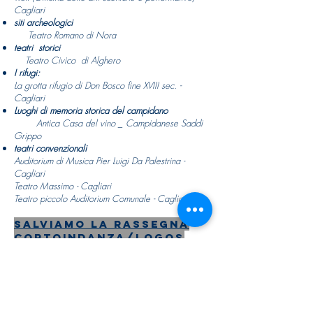
Cagliari
siti archeologici
Teatro Romano di Nora
teatri storici
Teatro Civico di Alghero
I rifugi:
La grotta rifugio di Don Bosco fine XVIII sec. -
Cagliari
Luoghi di memoria storica del campidano
Antica Casa del vino _ Campidanese Saddi
Grippo
teatri convenzionali
Auditorium di Musica Pier Luigi Da Palestrina -
Cagliari
Teatro Massimo - Cagliari
Teatro piccolo Auditorium Comunale - Cagliari
Salviamo la rassegna
CORTOINDANZA/logos
un ponte verso l'Europa
edizione 2020 in
Sardegna
(raccolta fondi per il
sostegno della