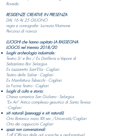
Roveda
RESIDENZE CREATIVE IN PRESENZA
DAL 16 AL 25 GIUGNO
regia e coreografie: Lucrezia Maimone
Percorso di ricerca
LUOGHI che hanno ospitato LA RASSEGNA
LOGOS nel triennio 2018/20
luoghi archeologia industriale:
Teatro Si' e Boi / Ex Distilleria a Vapore di
Sebastiano Boi- Selargius
Ex Lazzaretto Sant’Elia - Cagliari
Teatro delle Saline - Cagliari
Ex Manifattura Tabacchi - Cagliari
La Fucina Teatro - Cagliari
luoghi di culto e storia:
Chiesa romanica San Giuliano - Selargius
“Ex Art” Antico complesso gesuitico di Santa Teresa
- Cagliari
siti naturali (paesaggi e siti naturali)
Orto Botanico inizio XIX sec /Università/Cagliari
Orto dei cappuccini Cagliari
spazi non convenzionali
T.off (Officina delle arti sceniche e performative)