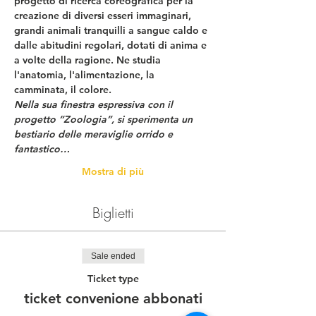
progetto di ricerca coreografica per la 
creazione di diversi esseri immaginari, 
grandi animali tranquilli a sangue caldo e 
dalle abitudini regolari, dotati di anima e 
a volte della ragione. Ne studia 
l'anatomia, l'alimentazione, la 
camminata, il colore.
Nella sua finestra espressiva con il 
progetto “Zoologia”, si sperimenta un 
bestiario delle meraviglie orrido e 
fantastico…
Mostra di più
Biglietti
Sale ended
Ticket type
ticket convenione abbonati