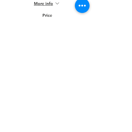
More info
Price
€10.00
Condividi questo evento
CONTATTI
Tersicoreat.off Officina delle arti sceniche e performative
Via Nazario Sauro,6 09123 Cagliari
C.F.
92026020922
tel. mob. +39 328/9208242
mail/ufficio amministrativo:
tersicoreat.off@gmail.com
mail/ufficio didattica/corsi e
laboratori:
tersicoreat.offscuola@gmail.com
pec:
tersicoreat.off@mypec.eu