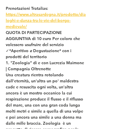
Prenotazioni Tratalias: 
https://www.altrasardegna.it/prodotto/dia
loghi-e-danza-tra-le-vie-del-borgo-
medievale/
QUOTA DI PARTECIPAZIONE 
AGGIUNTIVA di 10 euro 
Per coloro che 
volessero usufruire del servizio 
✓*Aperitivo 
e 
Degustazione* con i 
prodotti del territorio 
1. "Zoologia” di e con Lucrezia Maimone 
| Compagnia Oltrenotte
Una creatura rientra rotolando 
dall'eternità, un'altra un po' maldestra 
cade e resuscita ogni volta, un'altra 
ancora è un mostro oceanico la cui 
respirazione produce il flusso e il riflusso 
del mare, una con una gran coda lunga 
molti metri e simile a quella di una volpe 
e poi ancora una simile a una donna ma 
dalle mille braccia. Zoologia  è un 