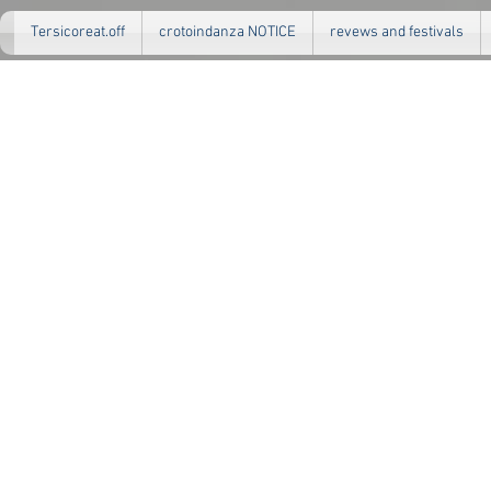
Tersicoreat.off
crotoindanza NOTICE
revews and festivals