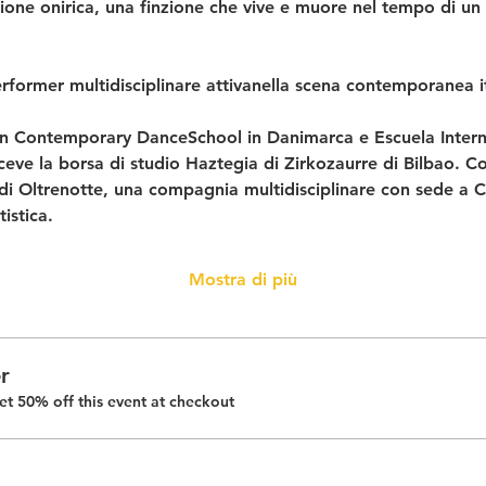
ione onirica, una finzione che vive e muore nel tempo di un
ormer multidisciplinare attivanella scena contemporanea ita
n Contemporary DanceSchool in Danimarca e Escuela Interna
eve la borsa di studio Haztegia di Zirkozaurre di Bilbao. C
a di Oltrenotte, una compagnia multidisciplinare con sede a Cag
istica.
Mostra di più
r
t 50% off this event at checkout