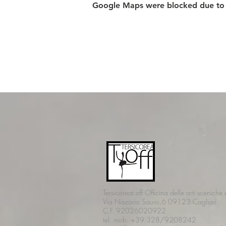
Google Maps were blocked due to yo
Tersicoreat.off Officina delle arti sceniche
Via Nazario Sauro,6 09123 Cagliari
C.F. 92026020922
tel. mob. +39 328/9208242