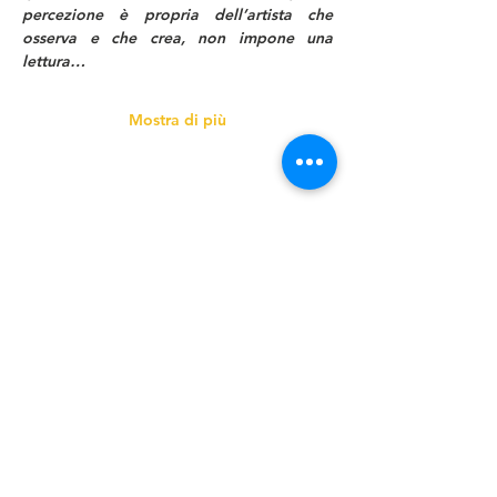
percezione è propria dell’artista che 
osserva e che crea, non impone una 
lettura…
Mostra di più
Condividi questo evento
CONTATTI
Tersicoreat.off Officina delle arti sceniche e performative
Via Nazario Sauro,6 09123 Cagliari
C.F.
92026020922
tel. mob. +39 328/9208242
mail/ufficio amministrativo:
tersicoreat.off@gmail.com
mail/ufficio didattica/corsi e
laboratori:
tersicoreat.offscuola@gmail.com
pec:
tersicoreat.off@mypec.eu